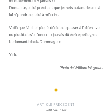
mentalement : « À jamais ! »
Dont acte, en lui précisant que je mets autant de soin à
lui répondre que lui à m’écrire.
Voilà que Michel, piqué, décide de passer à l’offensive,
ou plutôt de s’enfoncer : « jaurais dû écrire petit gros
bedonnant black. Dommage. »
Yirk.
Photo de William Wegman.
Navigation
de
ARTICLE PRÉCÉDENT
l’article
Petit coeur sec