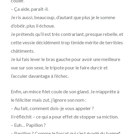
couler.
– Ça aide, paraît-il.
Je ris aussi, beaucoup, d’autant que plus je le somme
d’obéir, plus il échoue.
Je prétends qu’il est très contrariant, presque rebelle, et
cette vessie décidément trop timide mérite de terribles
châtiments.
Je lui fais lever le bras gauche pour avoir une meilleure
vue sur son sexe, le tripote pour le faire durcir et
l’acculer davantage à l’échec.
Enfin, un mince filet coule de son gland. Je m’apprête à
le féliciter mais zut, j’ignore son nom :
– Au fait, comment dois-je vous appeler ?
Il réfléchit – ce qui a pour effet de stopper sa miction.
– Euh… Papillon ?
– Papillon ? Comme le forçat qui s’est évadé du bagne*