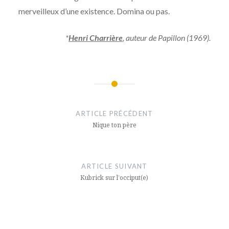
merveilleux d’une existence. Domina ou pas.
*
Henri Charrière
, auteur de Papillon (1969).
Navigation
de
ARTICLE PRÉCÉDENT
l’article
Nique ton père
ARTICLE SUIVANT
Kubrick sur l’occiput(e)